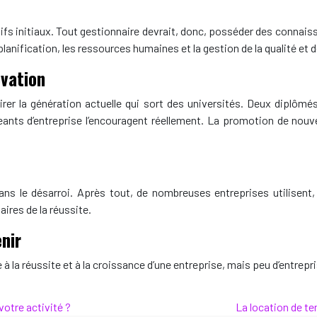
tifs initiaux. Tout gestionnaire devrait, donc, posséder des connaiss
planification, les ressources humaines et la gestion de la qualité et 
ovation
er la génération actuelle qui sort des universités. Deux diplômés
geants d’entreprise l’encouragent réellement. La promotion de nouv
ns le désarroi. Après tout, de nombreuses entreprises utilisent
ires de la réussite.
enir
 à la réussite et à la croissance d’une entreprise, mais peu d’entrep
votre activité ?
La location de te