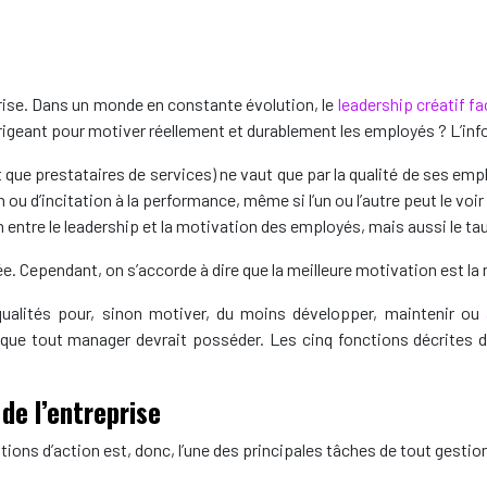
rise. Dans un monde en constante évolution, le
leadership créatif 
igeant pour motiver réellement et durablement les employés ? L’info
t que prestataires de services) ne vaut que par la qualité de ses em
 ou d’incitation à la performance, même si l’un ou l’autre peut le vo
n entre le leadership et la motivation des employés, mais aussi le ta
e. Cependant, on s’accorde à dire que la meilleure motivation est la 
ualités pour, sinon motiver, du moins développer, maintenir ou
 que tout manager devrait posséder. Les cinq fonctions décrites
de l’entreprise
ions d’action est, donc, l’une des principales tâches de tout gestio