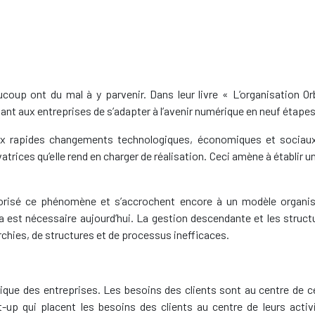
up ont du mal à y parvenir. Dans leur livre « L’organisation Orb
nt aux entreprises de s’adapter à l’avenir numérique en neuf étapes
 aux rapides changements technologiques, économiques et sociaux
rices qu’elle rend en charger de réalisation. Ceci amène à établir u
orisé ce phénomène et s’accrochent encore à un modèle organis
st nécessaire aujourd’hui. La gestion descendante et les structu
archies, de structures et de processus inefficaces.
ique des entreprises. Les besoins des clients sont au centre de c
up qui placent les besoins des clients au centre de leurs activi