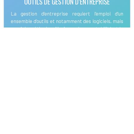
OUTILS DE GESTION D’ENTREPRISE
La gestion d’entreprise requiert l’emploi d’un
ensemble d’outils et notamment des logiciels, mais
aussi de méthodes. Ainsi pour la comptabilité et la
facturation, on recense pléthore d’applications
innovantes. Il en est de même pour la gestion de la
relation client avec le CRM ou du
management
.
REPRISE D’ENTREPRISE ET TRANSMISSION
Monter son propre business ne passe pas
forcément par la création d’une nouvelle entreprise
qui n’existait pas auparavant. En effet, la reprise
d’une ancienne constitue également une autre
alternative possible pour démarrer dans
l’entrepreneuriat.