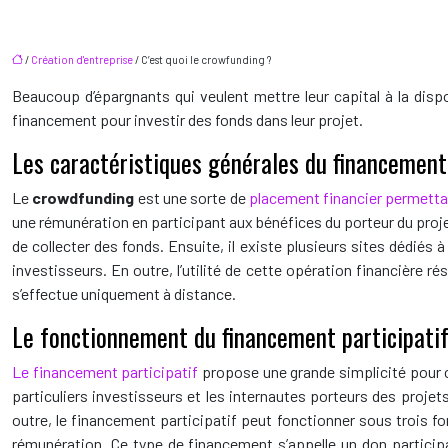
/
Création d'entreprise
/ C’est quoi le crowfunding ?
Beaucoup d’épargnants qui veulent mettre leur capital à la dispo
financement pour investir des fonds dans leur projet.
Les caractéristiques générales du financement 
Le
crowdfunding
est une sorte de
placement financier permettan
une rémunération en participant aux bénéfices du porteur du proje
de collecter des fonds. Ensuite, il existe plusieurs sites dédiés
investisseurs. En outre, l’utilité de cette opération financière ré
s’effectue uniquement à distance.
Le fonctionnement du financement participati
Le financement participatif
propose une grande simplicité pour c
particuliers investisseurs et les internautes porteurs des proje
outre, le financement participatif peut fonctionner sous trois for
rémunération. Ce type de financement s’appelle un don participa